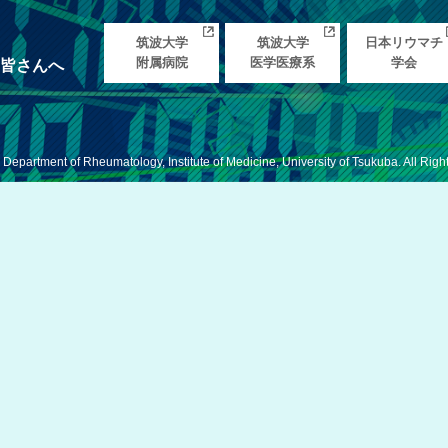
筑波大学
筑波大学
日本リウマチ
附属病院
医学医療系
学会
皆さんへ
 Department of Rheumatology, Institute of Medicine, University of Tsukuba. All Righ