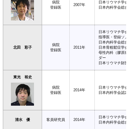
病院
日本リウマチ学会
2007年
登録医
日本内科学会総合
日本リウマチ学会
指導医・登録ソノ
日本内科学会総合
病院
北田 彩子
2011年
日本骨粗鬆症学会
登録医
母性内科（膠原病
ダー
日本リウマチ財団
東光 裕史
病院
日本リウマチ学会
2014年
登録医
日本内科学会認定
日本リウマチ学会
清水 優
客員研究員
2014年
日本内科学会総合