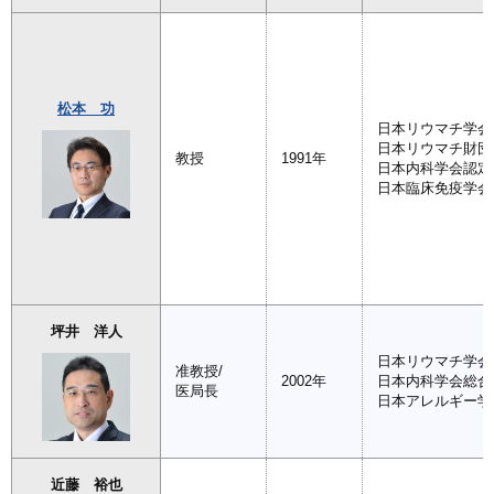
松本 功
日本リウマチ学会
日本リウマチ財団
教授
1991年
日本内科学会認定
日本臨床免疫学会
坪井 洋人
日本リウマチ学会
准教授/
2002年
日本内科学会総合
医局長
日本アレルギー学
近藤 裕也