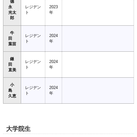
德
永
レジデン
2023
光太
ト
年
郎
牛
レジデン
2024
田
ト
年
葉苗
鎌
レジデン
2024
田
ト
年
直美
小
レジデン
2024
島
ト
年
久恵
大学院生