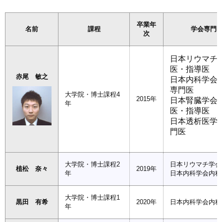
卒業年
名前
課程
学会専門
次
日本リウマチ
医・指導医
赤尾 敏之
日本内科学会
専門医
大学院・博士課程4
2015年
日本腎臓学会
年
医・指導医
日本透析医学
門医
大学院・博士課程2
日本リウマチ学会
植松 奈々
2019年
年
日本内科学会内科
大学院・博士課程1
黒田 有希
2020年
日本内科学会内科
年