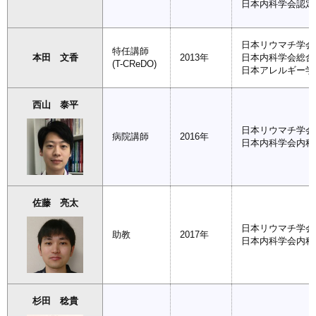
日本内科学会認定
日本リウマチ学会
特任講師
本田 文香
2013年
日本内科学会総合
(T-CReDO)
日本アレルギー学
西山 泰平
日本リウマチ学会
病院講師
2016年
日本内科学会内科
佐藤 亮太
日本リウマチ学会
助教
2017年
日本内科学会内科
杉田 稔貴