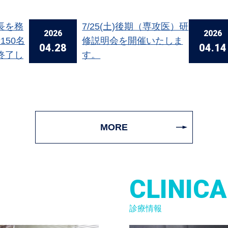
長を務
7/25(土)後期（専攻医）研
2026
2026
150名
修説明会を開催いたしま
04.28
04.14
終了し
す。
MORE
CLINICA
診療情報