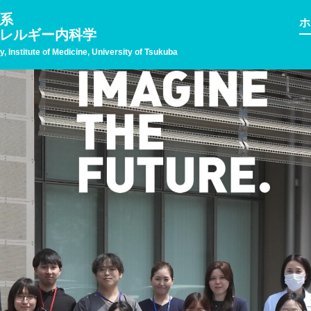
系
ホ
レルギー内科学
 Institute of Medicine, University of Tsukuba