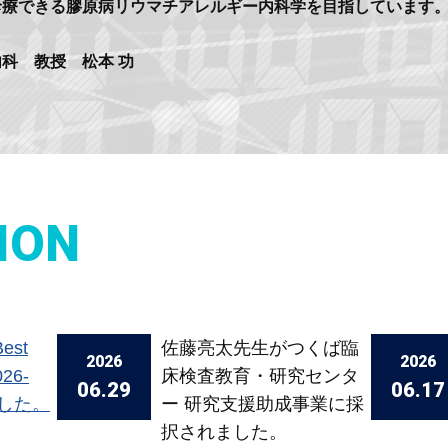
診療できる膠原病リウマチアレルギー内科学を目指しています
科 教授 松本 功
ION
est
佐藤亮太先生がつくば臨
2026
2026
026-
床検査教育・研究センタ
06.29
06.17
ました。
ー 研究支援助成事業に採
択されました。