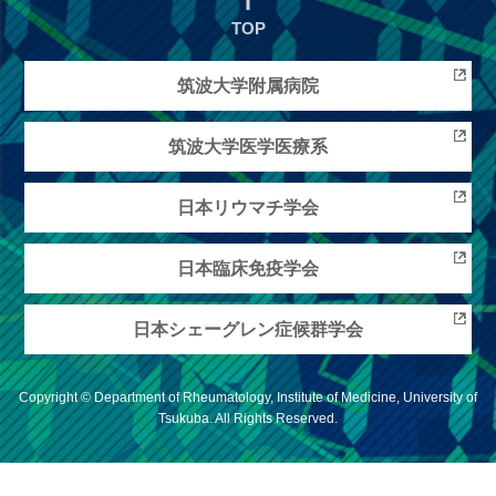
TOP
筑波大学
附属病院
筑波大学
医学医療系
日本リウマチ
学会
日本臨床免疫学会
日本シェーグ
レン症候群学会
Copyright © Department of Rheumatology, Institute of Medicine, University of
Tsukuba. All Rights Reserved.